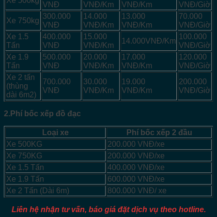
Xe 500kg
VNĐ
VNĐ/Km
VNĐ/Km
VNĐ/Giờ
300.000
14.000
13.000
70.000
Xe 750kg
VNĐ
VNĐ/Km
VNĐ/Km
VNĐ/Giờ
Xe 1.5
400.000
15.000
100.000
14.000VNĐ/Km
Tấn
VNĐ
VNĐ/Km
VNĐ/Giờ
Xe 1.9
500.000
20.000
17.000
120.000
Tấn
VNĐ
VNĐ/Km
VNĐ/Km
VNĐ/Giờ
Xe 2 tấn
700.000
30.000
19.000
200.000
(thùng
VNĐ
VNĐ/Km
VNĐ/Km
VNĐ/Giờ
dài 6m2)
2.Phí bốc xếp đồ đạc
Loại xe
Phí bốc xếp 2 đầu
Xe 500KG
200.000 VNĐ/xe
Xe 750KG
200.000 VNĐ/xe
Xe 1.5 Tấn
400.000 VNĐ/xe
Xe 1.9 Tấn
600.000 VNĐ/xe
Xe 2 Tấn (Dài 6m)
800.000 VNĐ/ xe
Liên hệ nhận tư vấn, báo giá đặt dịch vụ theo hotline.