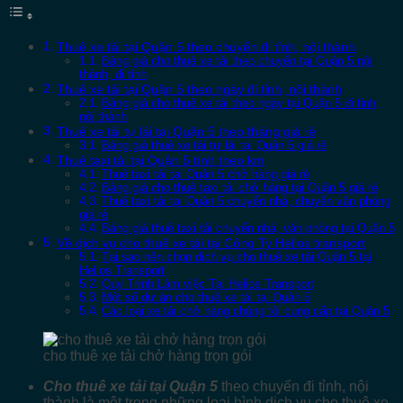
Thuê xe tải tại Quận 5 theo chuyến đi tỉnh, nội thành
Bảng giá cho thuê xe tải theo chuyến tại Quận 5 nội
thành, đi tỉnh
Thuê xe tải tại Quận 5 theo ngày đi tỉnh, nội thành
Bảng giá cho thuê xe tải theo ngày tại Quận 5 đi tỉnh,
nội thành
Thuê xe tải tự lái tại Quận 5 theo tháng giá rẻ
Bảng giá thuê xe tải tự lái tại Quận 5 giá rẻ
Thuê taxi tải tại Quận 5 tính theo km
Thuê taxi tải tại Quận 5 chở hàng giá rẻ
Bảng giá cho thuê taxi tải chở hàng tại Quận 5 giá rẻ
Thuê taxi tải tại Quận 5 chuyển nhà, chuyển văn phòng
giá rẻ
Bảng giá thuê taxi tải chuyển nhà, văn phòng tại Quận 5
Về dịch vụ cho thuê xe tải tại Công Ty Helios transport
Tại sao nên chọn dịch vụ cho thuê xe tải Quận 5 tại
Helios Transport
Quy Trình Làm việc Tại Helios Transport
Một số dự án cho thuê xe tải tại Quận 5
Các loại xe tải chở hàng chúng tôi cung cấp tại Quận 5
cho thuê xe tải chở hàng trọn gói
Cho thuê xe tải tại Quận 5
theo chuyến đi tỉnh, nội
thành là một trong những loại hình dịch vụ cho thuê xe