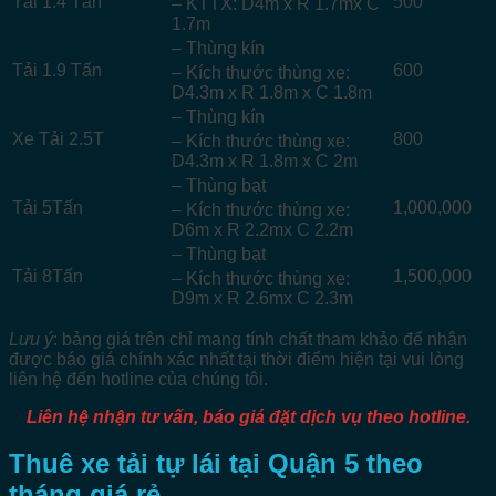
Tải 1.4 Tấn
500
– KTTX: D4m x R 1.7mx C
1.7m
– Thùng kín
Tải 1.9 Tấn
600
– Kích thước thùng xe:
D4.3m x R 1.8m x C 1.8m
– Thùng kín
Xe Tải 2.5T
800
– Kích thước thùng xe:
D4.3m x R 1.8m x C 2m
– Thùng bạt
Tải 5Tấn
1,000,000
– Kích thước thùng xe:
D6m x R 2.2mx C 2.2m
– Thùng bạt
Tải 8Tấn
1,500,000
– Kích thước thùng xe:
D9m x R 2.6mx C 2.3m
Lưu ý
: bảng giá trên chỉ mang tính chất tham khảo để nhận
được báo giá chính xác nhất tại thời điểm hiện tại vui lòng
liên hệ đến hotline của chúng tôi.
Liên hệ nhận tư vấn, báo giá đặt dịch vụ theo hotline.
Thuê xe tải tự lái tại Quận 5 theo
tháng giá rẻ