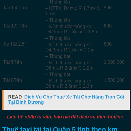
– Thùng kín
Tải 1.4 Tấn
500
– KTTX: D4m x R 1.7mx C
1.7m
– Thùng kín
Tải 1.9 Tấn
600
– Kích thước thùng xe:
D4.3m x R 1.8m x C 1.8m
– Thùng kín
Xe Tải 2.5T
800
– Kích thước thùng xe:
D4.3m x R 1.8m x C 2m
– Thùng bạt
Tải 5Tấn
1,000,000
– Kích thước thùng xe:
D6m x R 2.2mx C 2.2m
– Thùng bạt
Tải 8Tấn
1,500,000
– Kích thước thùng xe:
D9m x R 2.6mx C 2.3m
READ
Dịch Vụ Cho Thuê Xe Tải Chở Hàng Trọn Gói
Tại Bình Dương
Liên hệ nhận tư vấn, báo giá đặt dịch vụ theo hotline.
Thuê taxi tải tại Quận 5 tính theo km