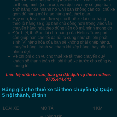
tải thông minh (có tài xế), với dịch vụ này sẽ giúp bạn
chở hàng hóa nhanh hơn. Vì bạn không cần đợi chủ xe
gom đủ hàng mới giao hàng mất thời gian.
Vậy nên, lựa chọn đơn vị cho thuê xe tải chở hàng
theo lô hàng sẽ giúp bạn chủ động hơn trong việc vận
chuyển hàng hóa theo đúng tiến độ mà mình mong đợi.
Đặc biệt, thuê xe tải chở hàng của Helios Transport
còn giúp hạn chế tối đa rủi ro cũng như chi phí phát
sinh. Vì hàng hóa của bạn sẽ không phải ghép hàng,
chuyển hàng, tránh va chạm khi xếp hàng, hay bốc dỡ
nhiều đợt.
Về chi phí dịch vụ cho thuê xe tải theo chuyến quý
khách sẽ thanh toán chi phí thuê xe trước cho công ty
chúng tôi.
Liên hệ nhận tư vấn, báo giá đặt dịch vụ theo hotline:
0705.444.441
Bảng giá cho thuê xe tải theo chuyến tại Quận
5 nội thành, đi tỉnh
LOẠI XE
MÔ TẢ
4 KM
– Thùng kín