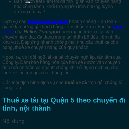
Bạn muốn tiết kiệm tối đa thời gian vận chuyển hàng
hóa cồng kềnh, khối lượng lớn trên những tuyến
đường dài, xa?
Dịch vụ cho
thuê xe tải TPHCM
nhanh chóng – an toàn –
giá rẻ là những gì khách hàng cảm nhận được khi tìm
thuê
xe tải
của
Helios Transport
. Với mạng lưới xe tải vận
chuyển hiện đại, đa dạng trọng tải phân bổ đều trên nhiều
khu vực. Đáp ứng nhanh chóng mọi nhu cầu thuê xe chở
hàng, thuê xe chuyển hàng của quý khách.
Ngoài ra, với đội ngũ lái xe tải chuyên nghiệp, tận tâm của
Công ty. Đảm bảo hàng hóa của bạn sẽ được vận chuyển
đến nơi an toàn và nhanh chóng khi sử dụng dịch vụ cho
thuê xe tải trọn gói của chúng tôi.
Các loại dịch hình dịch vụ cho
thuê xe tải
trọn gói chúng tôi
cung cấp
Thuê xe tải tại Quận 5 theo chuyến đi
tỉnh, nội thành
Nội dung