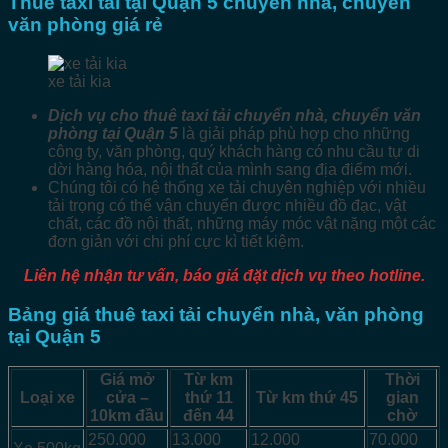
Thuê taxi tải tại Quận 5 chuyển nhà, chuyển
văn phòng giá rẻ
xe tải kia
Dịch vụ cho thuê taxi tải chuyển nhà, chuyển văn
phòng tại Quận 5
là giải pháp phù hợp cho những
công ty, văn phòng, quý khách hàng có nhu cầu tự di
dời hàng hóa, nội thất của mình sang địa điểm mới.
Chúng tôi có hệ thống xe tải chuyên nghiệp với nhiều
tải trọng có thể vận chuyển được nhiều đồ đạc, vật
chất, các đồ nội thất, những máy móc vật nặng một các
đơn giản với chi phí cực kì tiết kiệm.
Liên hệ nhận tư vấn, báo giá đặt dịch vụ theo hotline.
Bảng giá thuê taxi tải chuyển nhà, văn phòng
tại Quận 5
Giá mở
Từ km
Thời
Loại xe
cửa –
thứ 11
Từ km thứ 45
gian
10km đầu
đến 44
chờ
250.000
13.000
12.000
70.000