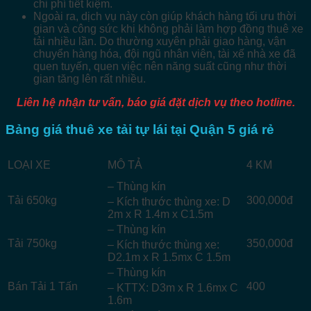
chi phí tiết kiệm.
Ngoài ra, dịch vụ này còn giúp khách hàng tối ưu thời
gian và công sức khi không phải làm hợp đồng thuê xe
tải nhiều lần. Do thường xuyên phải giao hàng, vận
chuyển hàng hóa, đội ngũ nhân viên, tài xế nhà xe đã
quen tuyến, quen việc nên năng suất cũng như thời
gian tăng lên rất nhiều.
Liên hệ nhận tư vấn, báo giá đặt dịch vụ theo hotline.
Bảng giá thuê xe tải tự lái tại Quận 5 giá rẻ
LOẠI XE
MÔ TẢ
4 KM
– Thùng kín
Tải 650kg
300,000đ
– Kích thước thùng xe: D
2m x R 1.4m x C1.5m
– Thùng kín
Tải 750kg
350,000đ
– Kích thước thùng xe:
D2.1m x R 1.5mx C 1.5m
– Thùng kín
Bán Tải 1 Tấn
400
– KTTX: D3m x R 1.6mx C
1.6m