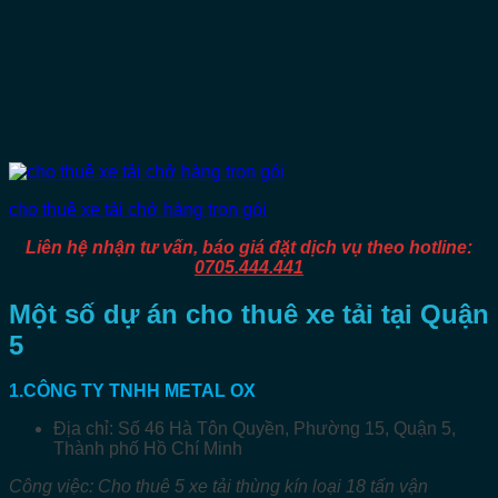
Liên hệ nhận tư vấn, báo giá đặt dịch vụ theo hotline:
0705.444.441
Một số dự án cho
thuê
xe tải tại Quận
5
1.CÔNG TY TNHH METAL OX
Địa chỉ: Số 46 Hà Tôn Quyền, Phường 15, Quận 5,
Thành phố Hồ Chí Minh
Công việc: Cho thuê 5 xe tải thùng kín loại 18 tấn vận
chuyển sản phẩm, hàng hóa.
2.DNTN VÀNG BẠC ĐÁ QUÝ KIM LONG AN ĐÔNG
Địa chỉ: Sạp A111.1 Tầng hầm, TTTM DV An Đông, 34-
36 An Dương Vương, Phường 09, Quận 5, Thành phố
Hồ Chí Minh
Công việc: Cho thuê xe tải hạng nặng, di dời 10 tấn hàng
hóa
3.CÔNG TY TNHH TƯ VẤN AZA