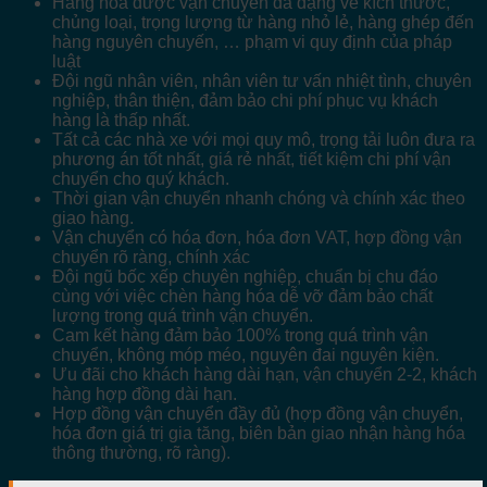
Hàng hóa được vận chuyển đa dạng về kích thước,
chủng loại, trọng lượng từ hàng nhỏ lẻ, hàng ghép đến
hàng nguyên chuyến, … phạm vi quy định của pháp
luật
Đội ngũ nhân viên, nhân viên tư vấn nhiệt tình, chuyên
nghiệp, thân thiện, đảm bảo chi phí phục vụ khách
hàng là thấp nhất.
Tất cả các nhà xe với mọi quy mô, trọng tải luôn đưa ra
phương án tốt nhất, giá rẻ nhất, tiết kiệm chi phí vận
chuyển cho quý khách.
Thời gian vận chuyển nhanh chóng và chính xác theo
giao hàng.
Vận chuyển có hóa đơn, hóa đơn VAT, hợp đồng vận
chuyển rõ ràng, chính xác
Đội ngũ bốc xếp chuyên nghiệp, chuẩn bị chu đáo
cùng với việc chèn hàng hóa dễ vỡ đảm bảo chất
lượng trong quá trình vận chuyển.
Cam kết hàng đảm bảo 100% trong quá trình vận
chuyển, không móp méo, nguyên đai nguyên kiện.
Ưu đãi cho khách hàng dài hạn, vận chuyển 2-2, khách
hàng hợp đồng dài hạn.
Hợp đồng vận chuyển đầy đủ (hợp đồng vận chuyển,
hóa đơn giá trị gia tăng, biên bản giao nhận hàng hóa
thông thường, rõ ràng).