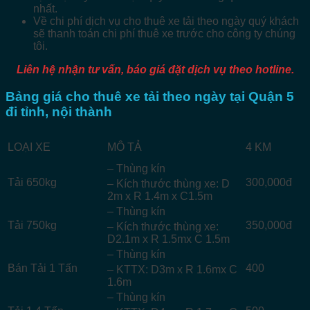
nhất.
Về chi phí dịch vụ cho thuê xe tải theo ngày quý khách
sẽ thanh toán chi phí thuê xe trước cho công ty chúng
tôi.
Liên hệ nhận tư vấn, báo giá đặt dịch vụ theo hotline.
Bảng giá cho thuê xe tải theo ngày tại Quận 5
đi tỉnh, nội thành
LOẠI XE
MÔ TẢ
4 KM
– Thùng kín
Tải 650kg
300,000đ
– Kích thước thùng xe: D
2m x R 1.4m x C1.5m
– Thùng kín
Tải 750kg
350,000đ
– Kích thước thùng xe:
D2.1m x R 1.5mx C 1.5m
– Thùng kín
Bán Tải 1 Tấn
400
– KTTX: D3m x R 1.6mx C
1.6m
– Thùng kín