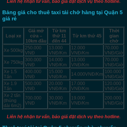
Liên hệ nhận tư vấn, báo giá đặt dịch vụ theo hotline.
Bảng giá cho thuê taxi tải chở hàng tại Quận 5
giá rẻ
Giá mở
Từ km
Thời
Loại xe
cửa –
thứ 11
Từ km thứ 45
gian
10km đầu
đến 44
chờ
250.000
13.000
12.000
70.000
Xe 500kg
VNĐ
VNĐ/Km
VNĐ/Km
VNĐ/Giờ
300.000
14.000
13.000
70.000
Xe 750kg
VNĐ
VNĐ/Km
VNĐ/Km
VNĐ/Giờ
Xe 1.5
400.000
15.000
100.000
14.000VNĐ/Km
Tấn
VNĐ
VNĐ/Km
VNĐ/Giờ
Xe 1.9
500.000
20.000
17.000
120.000
Tấn
VNĐ
VNĐ/Km
VNĐ/Km
VNĐ/Giờ
Xe 2 tấn
700.000
30.000
19.000
200.000
(thùng
VNĐ
VNĐ/Km
VNĐ/Km
VNĐ/Giờ
dài 6m2)
Liên hệ nhận tư vấn, báo giá đặt dịch vụ theo hotline.